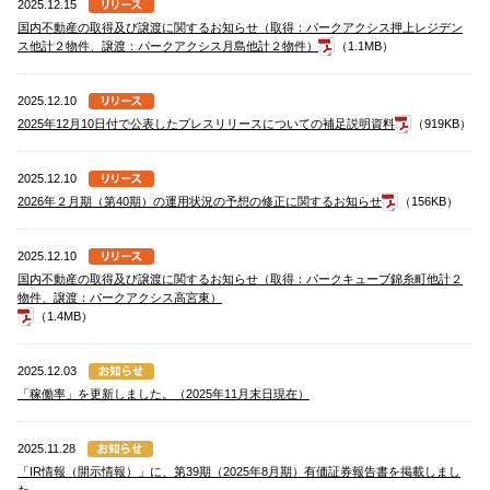
2025.12.15
国内不動産の取得及び譲渡に関するお知らせ（取得：パークアクシス押上レジデン
ス他計２物件、譲渡：パークアクシス月島他計２物件）
（1.1MB）
2025.12.10
2025年12月10日付で公表したプレスリリースについての補足説明資料
（919KB）
2025.12.10
2026年２月期（第40期）の運用状況の予想の修正に関するお知らせ
（156KB）
2025.12.10
国内不動産の取得及び譲渡に関するお知らせ（取得：パークキューブ錦糸町他計２
物件、譲渡：パークアクシス高宮東）
（1.4MB）
2025.12.03
「稼働率」を更新しました。（2025年11月末日現在）
2025.11.28
「IR情報（開示情報）」に、第39期（2025年8月期）有価証券報告書を掲載しまし