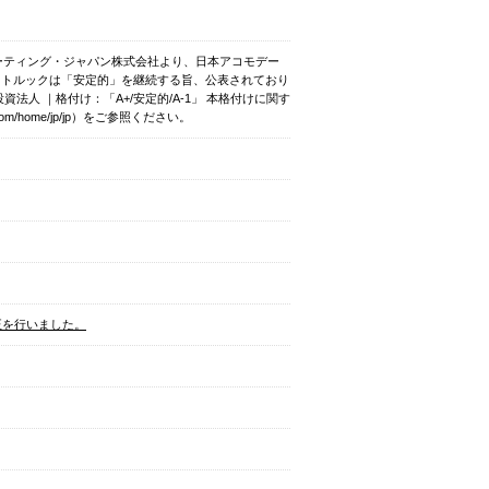
レーティング・ジャパン株式会社より、日本アコモデー
ウトルックは「安定的」を継続する旨、公表されており
人 ｜格付け：「A+/安定的/A-1」 本格付けに関す
com/home/jp/jp）をご参照ください。
正を行いました。