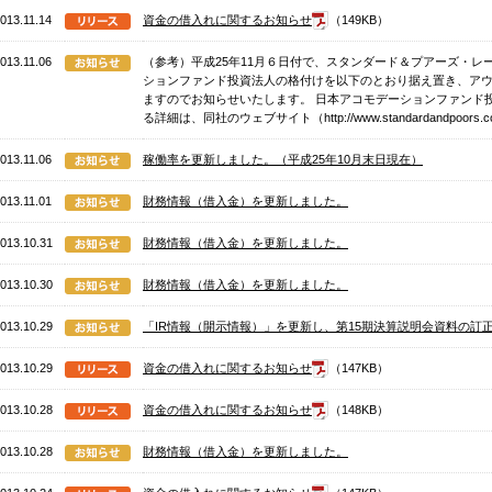
013.11.14
資金の借入れに関するお知らせ
（149KB）
013.11.06
（参考）平成25年11月６日付で、スタンダード＆プアーズ・
ションファンド投資法人の格付けを以下のとおり据え置き、ア
ますのでお知らせいたします。 日本アコモデーションファンド投資法
る詳細は、同社のウェブサイト（http://www.standardandpoors.
013.11.06
稼働率を更新しました。（平成25年10月末日現在）
013.11.01
財務情報（借入金）を更新しました。
013.10.31
財務情報（借入金）を更新しました。
013.10.30
財務情報（借入金）を更新しました。
013.10.29
「IR情報（開示情報）」を更新し、第15期決算説明会資料の訂
013.10.29
資金の借入れに関するお知らせ
（147KB）
013.10.28
資金の借入れに関するお知らせ
（148KB）
013.10.28
財務情報（借入金）を更新しました。