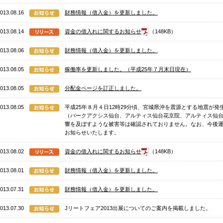
013.08.16
財務情報（借入金）を更新しました。
013.08.14
資金の借入れに関するお知らせ
（148KB）
013.08.06
財務情報（借入金）を更新しました。
013.08.05
稼働率を更新しました。（平成25年７月末日現在）
013.08.05
分配金ページを訂正しました。
013.08.05
平成25年８月４日12時29分頃、宮城県沖を震源とする地震が
（パークアクシス仙台、アルティス仙台花京院、アルティス仙
響を及ぼすような被害等は確認されておりません。なお、今後
お知らせいたします。
013.08.02
資金の借入れに関するお知らせ
（148KB）
013.08.01
財務情報（借入金）を更新しました。
013.07.31
財務情報（借入金）を更新しました。
013.07.30
Jリートフェア2013出展についてのご案内を掲載しました。