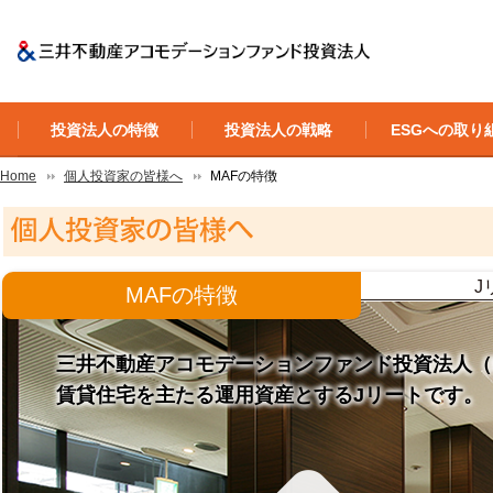
投資法人の特徴
投資法人の戦略
ESGへの取り
Home
個人投資家の皆様へ
MAFの特徴
J
MAFの特徴
三井不動産アコモデーションファンド投資法人（
賃貸住宅を主たる運用資産とするJリートです。